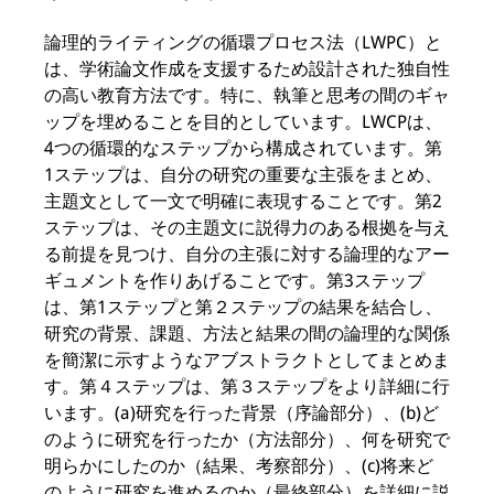
論理的ライティングの循環プロセス法（LWPC）と
は、学術論文作成を支援するため設計された独自性
の高い教育方法です。特に、執筆と思考の間のギャ
ップを埋めることを目的としています。LWCPは、
4つの循環的なステップから構成されています。第
1ステップは、自分の研究の重要な主張をまとめ、
主題文として一文で明確に表現することです。第2
ステップは、その主題文に説得力のある根拠を与え
る前提を見つけ、自分の主張に対する論理的なアー
ギュメントを作りあげることです。第3ステップ
は、第1ステップと第２ステップの結果を結合し、
研究の背景、課題、方法と結果の間の論理的な関係
を簡潔に示すようなアブストラクトとしてまとめま
す。第４ステップは、第３ステップをより詳細に行
います。(a)研究を行った背景（序論部分）、(b)ど
のように研究を行ったか（方法部分）、何を研究で
明らかにしたのか（結果、考察部分）、(c)将来ど
のように研究を進めるのか（最終部分）を詳細に説