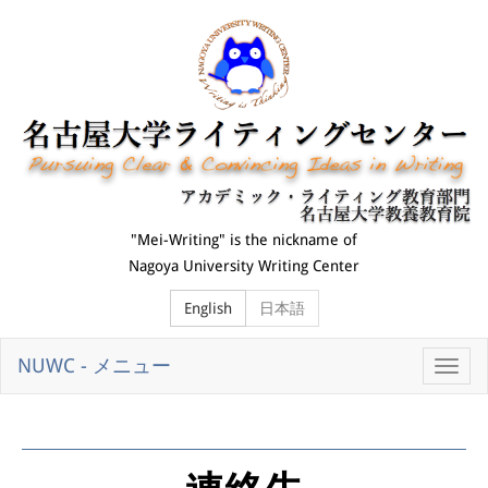
"Mei-Writing" is the nickname of
Nagoya University Writing Center
English
日本語
NUWC - メニュー
切
替